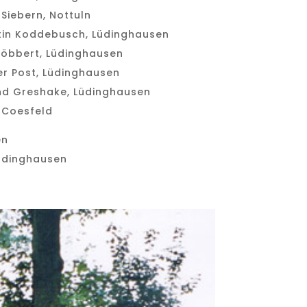
 Siebern, Nottuln
tin Koddebusch, Lüdinghausen
 Löbbert, Lüdinghausen
er Post, Lüdinghausen
und Greshake, Lüdinghausen
, Coesfeld
en
üdinghausen