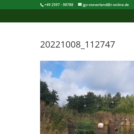
+49 2597 - 98788
jgv-steverland@t-online.de
20221008_112747